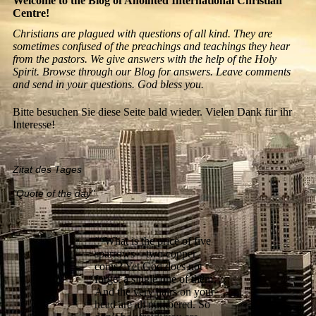
Welcome to the Blog of Anointed International Christian
Centre!
Christians are plagued with questions of all kind. They are
sometimes confused of the preachings and teachings they hear
from the pastors. We give answers with the help of the Holy
Spirit. Browse through our Blog for answers. Leave comments
and send in your questions. God bless you.
Bitte besuchen Sie diese Seite bald wieder. Vielen Dank für ihr
Interesse!
Zitat des Tages
"Quote of the day"